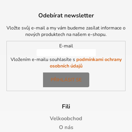
Z
á
Odebírat newsletter
p
a
Vložte svůj e-mail a my vám budeme zasílat informace o
t
nových produktech na našem e-shopu.
í
E-mail
Vložením e-mailu souhlasíte s
podmínkami ochrany
osobních údajů
PŘIHLÁSIT SE
Fili
Velkoobchod
O nás