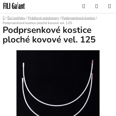
Přejít
Hledat
NÁKUP
na
KOŠÍK
obsah
Domů
/
Šicí potřeby
/
Prádlové polotovary
/
Podprsenkové kostice
/
Podprsenkové kostice ploché kovové vel. 125
Podprsenkové kostice
ploché kovové vel. 125