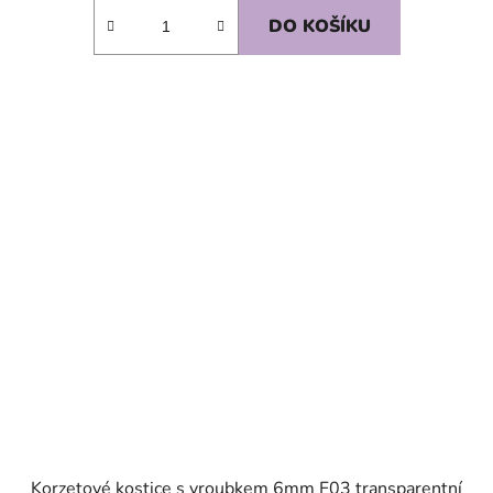
DO KOŠÍKU
SKLADEM
Korzetové kostice s vroubkem 6mm F03 transparentní