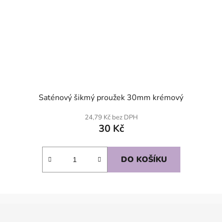
Saténový šikmý proužek 30mm krémový
24,79 Kč bez DPH
30 Kč
DO KOŠÍKU
Z