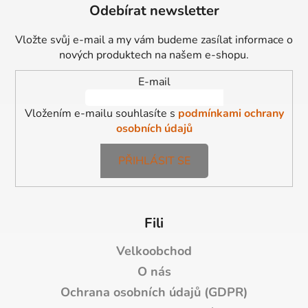
á
Odebírat newsletter
p
a
Vložte svůj e-mail a my vám budeme zasílat informace o
t
nových produktech na našem e-shopu.
í
E-mail
Vložením e-mailu souhlasíte s
podmínkami ochrany
osobních údajů
PŘIHLÁSIT SE
Fili
Velkoobchod
O nás
Ochrana osobních údajů (GDPR)