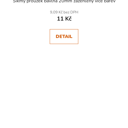
Šikmý proužek bavlna 20mm zažehlený více barev
9,09 Kč bez DPH
11 Kč
DETAIL
SKLADEM