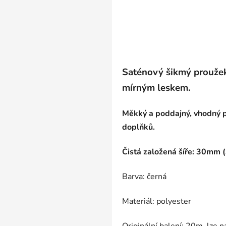
Saténový šikmý proužek,
mírným leskem.
Měkký a poddajný, vhodný p
doplňků.
Čistá založená šíře: 30mm
Barva: černá
Materiál: polyester
Originální balení: 20m, lze 