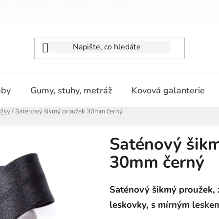
eby
Gumy, stuhy, metráž
Kovová galanterie
užky
/
Saténový šikmý proužek 30mm černý
Saténový šik
30mm černý
Saténový šikmý proužek, z
leskovky, s mírným leske