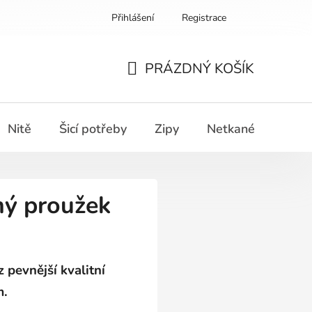
Přihlášení
Registrace
PRÁZDNÝ KOŠÍK
NÁKUPNÍ
KOŠÍK
Nitě
Šicí potřeby
Zipy
Netkané textilie
mý proužek
 pevnější kvalitní
m.