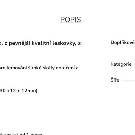
POPIS
 z pevnější kvalitní leskovky, s
Doplňkové
Kategorie
ro lemování široké škály oblečení a
Šíře
 (30 +12 + 12mm)
nakupovat od 1 metru.