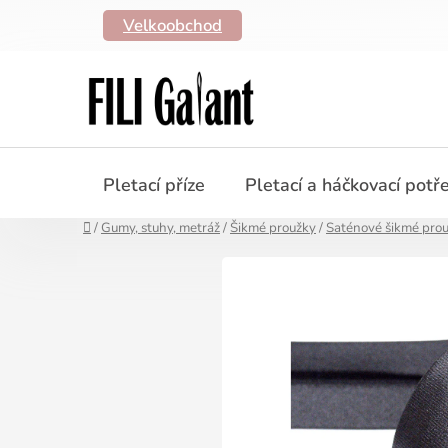
Přejít
Velkoobchod
na
obsah
Pletací příze
Pletací a háčkovací potř
Domů
/
Gumy, stuhy, metráž
/
Šikmé proužky
/
Saténové šikmé pro