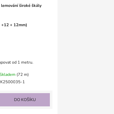
 lemování široké škály
30 +12 + 12mm)
kupovat od 1 metru.
Skladem
(72 m)
K2500035-1
DO KOŠÍKU