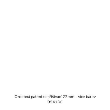
SKLADEM
Ozdobná patentka přišívací 22mm - více barev
954130