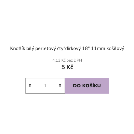
Knoflík bílý perleťový čtyřdírkový 18" 11mm košilový
4,13 Kč bez DPH
5 Kč
DO KOŠÍKU
SKLADEM