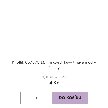
Knoflík 657075 15mm čtyřdírkový tmavě modrý
žíhaný
3,31 Kč bez DPH
4 Kč
DO KOŠÍKU