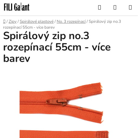
Přejít
Hledat
NÁKUP
na
KOŠÍK
obsah
Domů
/
Zipy
/
Spirálové plastové
/
No. 3 rozepínací
/
Spirálový zip no.3
rozepínací 55cm - více barev
Spirálový zip no.3
rozepínací 55cm - více
barev