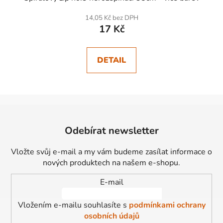
14,05 Kč bez DPH
17 Kč
DETAIL
Z
á
Odebírat newsletter
p
a
Vložte svůj e-mail a my vám budeme zasílat informace o
t
nových produktech na našem e-shopu.
í
E-mail
Vložením e-mailu souhlasíte s
podmínkami ochrany
osobních údajů