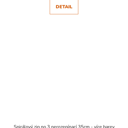
DETAIL
SKLADEM
Spirálový zip no.3 nerozepínací 35cm - více barev