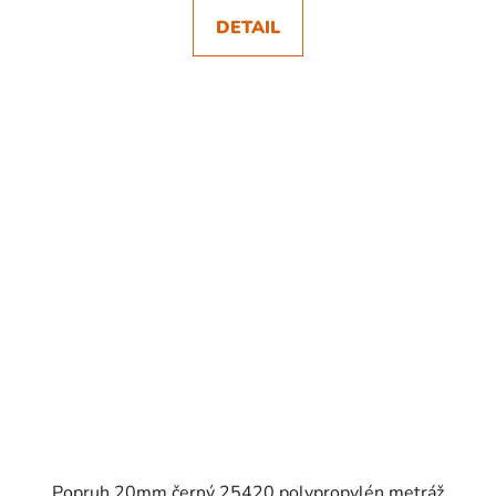
DETAIL
SKLADEM
Popruh 20mm černý 25420 polypropylén metráž