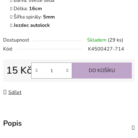
Barva: světle šedá
Délka:
16cm
Šířka spirály:
5mm
Jezdec autolock
Dostupnost
Skladem
(29 ks)
Kód:
K4500427-714
15 Kč
DO KOŠÍKU
Měrná cena:
Sdílet
Popis