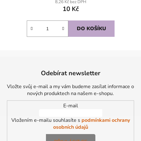
8,26 Kč bez DPH
10 Kč
DO KOŠÍKU
Z
á
Odebírat newsletter
p
a
Vložte svůj e-mail a my vám budeme zasílat informace o
t
nových produktech na našem e-shopu.
í
E-mail
Vložením e-mailu souhlasíte s
podmínkami ochrany
osobních údajů