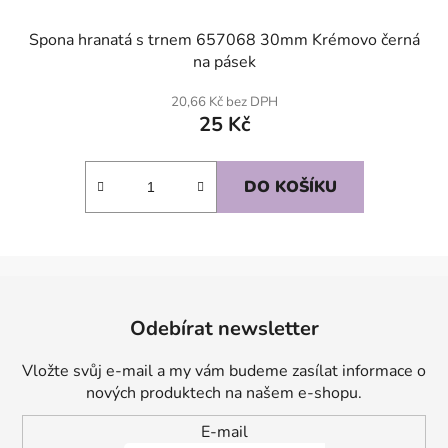
Spona hranatá s trnem 657068 30mm Krémovo černá
na pásek
20,66 Kč bez DPH
25 Kč
DO KOŠÍKU
Z
á
Odebírat newsletter
p
a
Vložte svůj e-mail a my vám budeme zasílat informace o
t
nových produktech na našem e-shopu.
í
E-mail