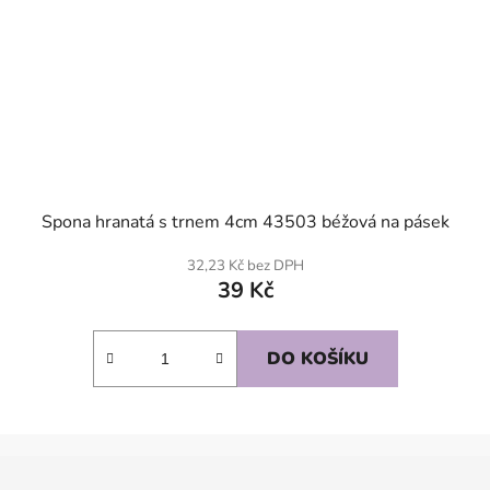
Spona hranatá s trnem 4cm 43503 béžová na pásek
32,23 Kč bez DPH
39 Kč
DO KOŠÍKU
Z