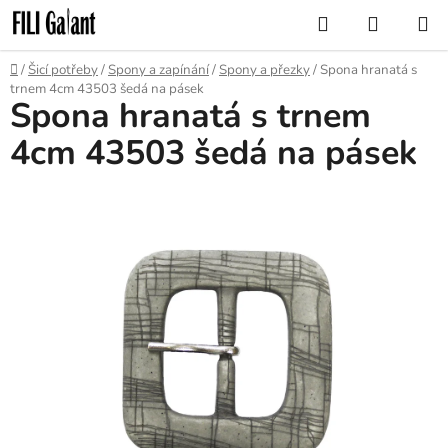
Přejít
Hledat
NÁKUP
na
KOŠÍK
obsah
Domů
/
Šicí potřeby
/
Spony a zapínání
/
Spony a přezky
/
Spona hranatá s
trnem 4cm 43503 šedá na pásek
Spona hranatá s trnem
4cm 43503 šedá na pásek