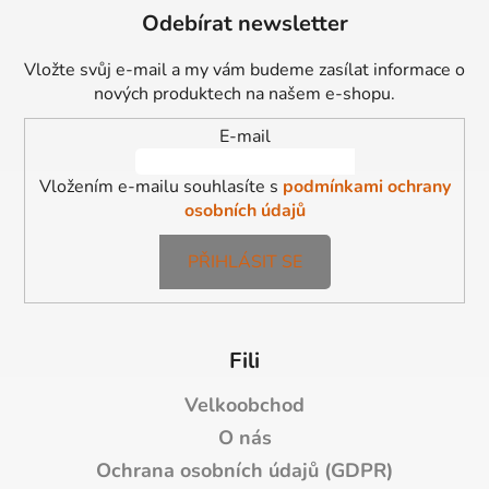
á
Odebírat newsletter
p
a
Vložte svůj e-mail a my vám budeme zasílat informace o
t
nových produktech na našem e-shopu.
í
E-mail
Vložením e-mailu souhlasíte s
podmínkami ochrany
osobních údajů
PŘIHLÁSIT SE
Fili
Velkoobchod
O nás
Ochrana osobních údajů (GDPR)