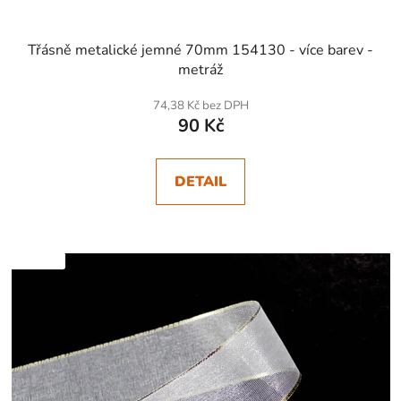
Třásně metalické jemné 70mm 154130 - více barev -
metráž
74,38 Kč bez DPH
90 Kč
DETAIL
SKLADEM