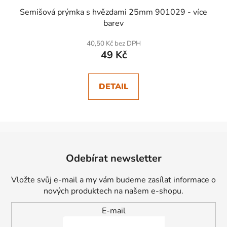
Semišová prýmka s hvězdami 25mm 901029 - více
barev
40,50 Kč bez DPH
49 Kč
DETAIL
Z
á
Odebírat newsletter
p
a
Vložte svůj e-mail a my vám budeme zasílat informace o
t
nových produktech na našem e-shopu.
í
E-mail