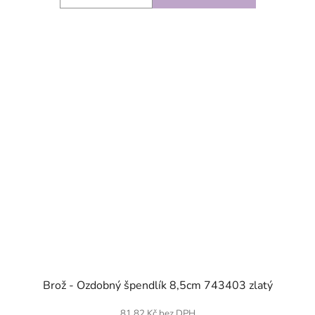
SKLADEM
Brož - Ozdobný špendlík 8,5cm 743403 zlatý
81,82 Kč bez DPH