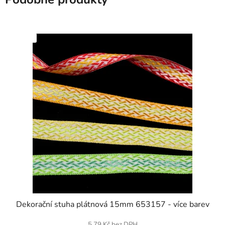
SKLADEM
Dekorační stuha plátnová 15mm 653157 - více barev
5,79 Kč bez DPH