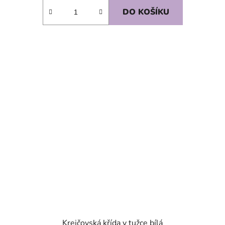
DO KOŠÍKU
SKLADEM
Krejčovská křída v tužce bílá