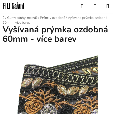
Přejít
Hledat
NÁKUP
na
KOŠÍK
obsah
Domů
/
Gumy, stuhy, metráž
/
Prýmky ozdobné
/
Vyšívaná prýmka ozdobná
60mm - více barev
Vyšívaná prýmka ozdobná
60mm - více barev