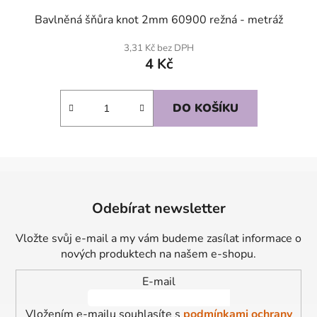
Bavlněná šňůra knot 2mm 60900 režná - metráž
3,31 Kč bez DPH
4 Kč
DO KOŠÍKU
Z
á
Odebírat newsletter
p
a
Vložte svůj e-mail a my vám budeme zasílat informace o
t
nových produktech na našem e-shopu.
í
E-mail
Vložením e-mailu souhlasíte s
podmínkami ochrany