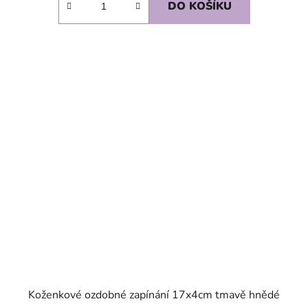
DO KOŠÍKU
SKLADEM
Koženkové ozdobné zapínání 17x4cm tmavě hnědé