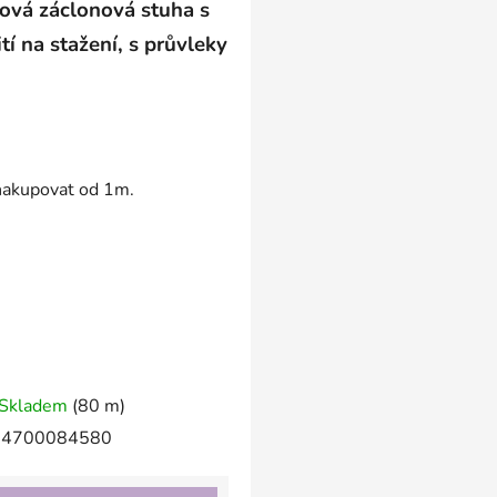
nová záclonová stuha s
í na stažení, s průvleky
 nakupovat od 1m.
Skladem
(80 m)
4700084580