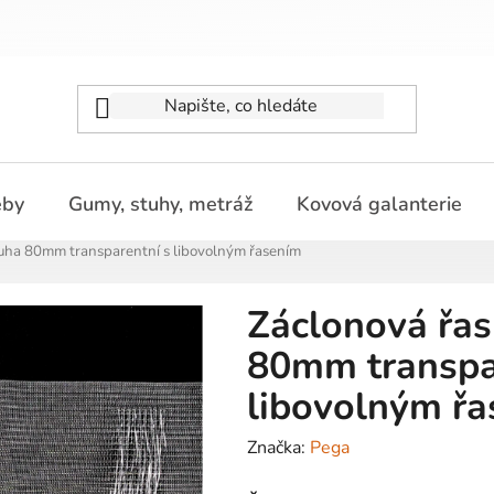
eby
Gumy, stuhy, metráž
Kovová galanterie
stuha 80mm transparentní s libovolným řasením
Záclonová řas
80mm transpa
libovolným ř
Značka:
Pega