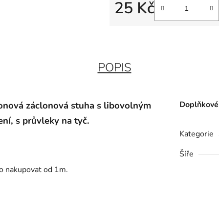
25 Kč
Měrná cena:
POPIS
lonová záclonová stuha s libovolným
Doplňkové
ení, s průvleky na tyč.
Kategorie
Šíře
no nakupovat od 1m.