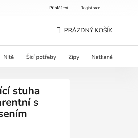
Přihlášení
Registrace
PRÁZDNÝ KOŠÍK
NÁKUPNÍ
KOŠÍK
Nitě
Šicí potřeby
Zipy
Netkané textilie
ící stuha
rentní s
asením