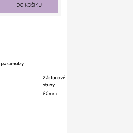
DO KOŠÍKU
 parametry
Záclonové
stuhy
80mm