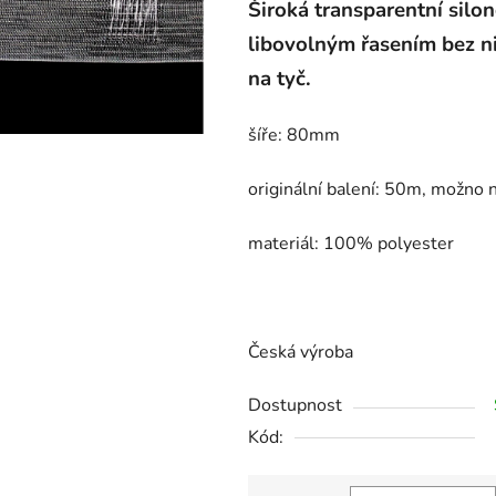
Široká transparentní silo
libovolným řasením bez nit
na tyč.
šíře: 80mm
originální balení: 50m, možno
materiál: 100% polyester
Česká výroba
Dostupnost
Kód: