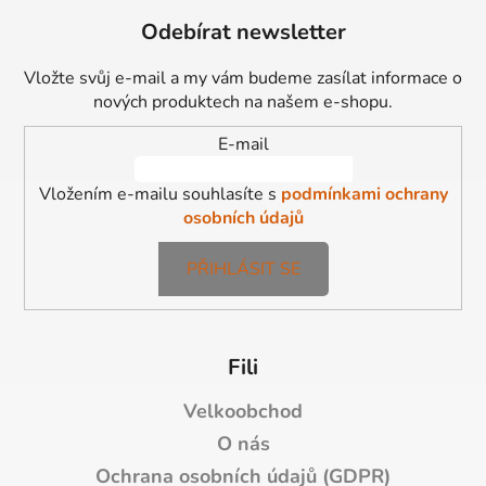
á
Odebírat newsletter
p
a
Vložte svůj e-mail a my vám budeme zasílat informace o
t
nových produktech na našem e-shopu.
í
E-mail
Vložením e-mailu souhlasíte s
podmínkami ochrany
osobních údajů
PŘIHLÁSIT SE
Fili
Velkoobchod
O nás
Ochrana osobních údajů (GDPR)