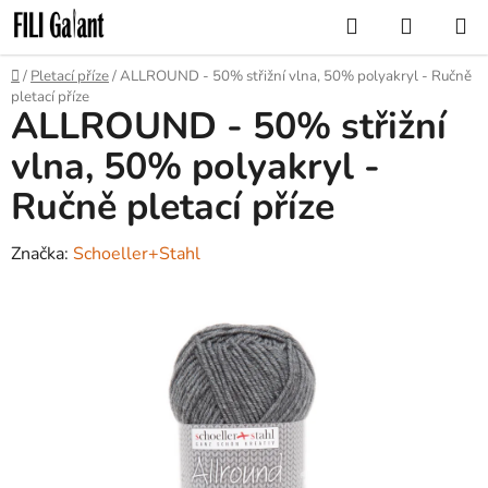
Přejít
Hledat
NÁKUP
na
KOŠÍK
obsah
Domů
/
Pletací příze
/
ALLROUND - 50% střižní vlna, 50% polyakryl - Ručně
pletací příze
ALLROUND - 50% střižní
vlna, 50% polyakryl -
Ručně pletací příze
Značka:
Schoeller+Stahl