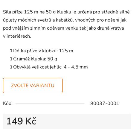
Síla příze 125 m na 50 g klubku je určená pro středně silné
úplety módních svetrů a kabátků, vhodných pro nošení jak
pod vnějším zimním oděvem venku tak jako druhá vrstva
v interiérech.
Délka příze v klubku:
125 m
Gramáž klubka:
50 g
Obvyklá velikost jehlic:
4 - 4,5 mm
ZVOLTE VARIANTU
Kód:
90037-0001
149 Kč
Měrná cena: