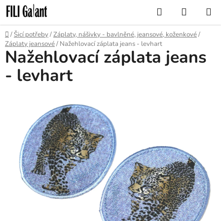
Přejít
Hledat
NÁKUP
na
KOŠÍK
obsah
Domů
/
Šicí potřeby
/
Záplaty, nášivky - bavlněné, jeansové, koženkové
/
Záplaty jeansové
/
Nažehlovací záplata jeans - levhart
Nažehlovací záplata jeans
- levhart