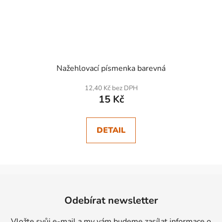
Nažehlovací písmenka barevná
12,40 Kč bez DPH
15 Kč
DETAIL
Z
á
Odebírat newsletter
p
a
Vložte svůj e-mail a my vám budeme zasílat informace o