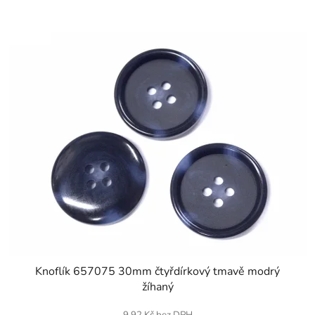
SKLADEM
Knoflík 657075 30mm čtyřdírkový tmavě modrý
žíhaný
9,92 Kč bez DPH