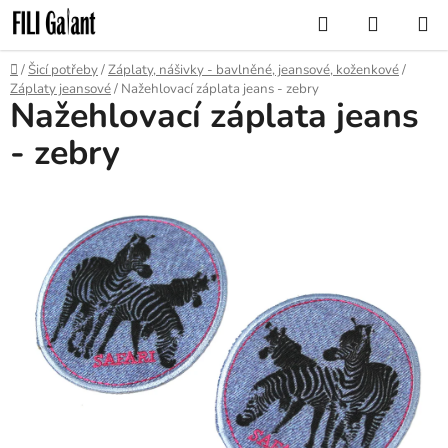
Přejít
Hledat
NÁKUP
na
KOŠÍK
obsah
Domů
/
Šicí potřeby
/
Záplaty, nášivky - bavlněné, jeansové, koženkové
/
Záplaty jeansové
/
Nažehlovací záplata jeans - zebry
Nažehlovací záplata jeans
- zebry