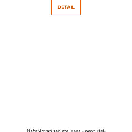
DETAIL
SKLADEM
Nažehlovací záplata jeans - papoušek