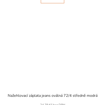
SKLADEM
Nažehlovací záplata jeans oválná 72/4 středně modrá
24,79 Kč bez DPH