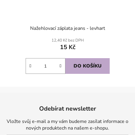
Nažehlovací záplata jeans - levhart
12,40 Kč bez DPH
15 Kč
DO KOŠÍKU
Z
á
Odebírat newsletter
p
a
Vložte svůj e-mail a my vám budeme zasílat informace o
t
nových produktech na našem e-shopu.