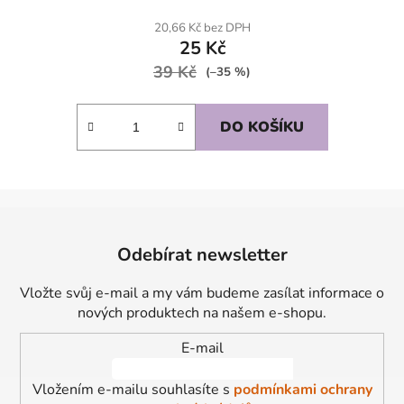
20,66 Kč bez DPH
25 Kč
39 Kč
(–35 %)
DO KOŠÍKU
Z
á
Odebírat newsletter
p
a
Vložte svůj e-mail a my vám budeme zasílat informace o
t
nových produktech na našem e-shopu.
í
E-mail
Vložením e-mailu souhlasíte s
podmínkami ochrany