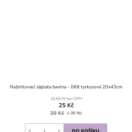
Nažehlovací záplata bavlna - 068 tyrkysová 20x43cm
20,66 Kč bez DPH
25 Kč
39 Kč
(–35 %)
DO KOŠÍKU