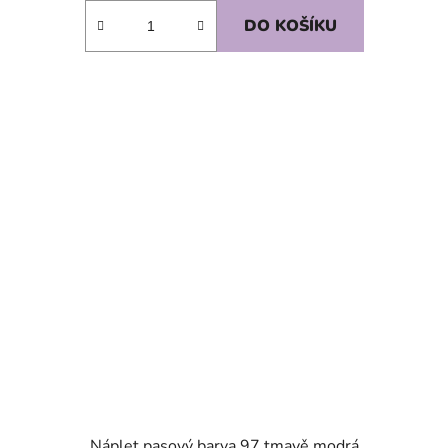
DO KOŠÍKU
SKLADEM
Náplet pasový barva 97 tmavě modrá