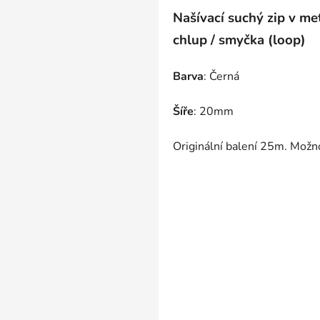
Našívací suchý zip v met
chlup / smyčka (loop)
Barva
: Černá
Šíře
: 20mm
Originální balení 25m. Mož