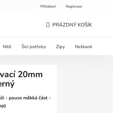
Přihlášení
Registrace
PRÁZDNÝ KOŠÍK
NÁKUPNÍ
KOŠÍK
Nitě
Šicí potřeby
Zipy
Netkané textilie
ívací 20mm
erný
ži -
pouze měkká část -
op)