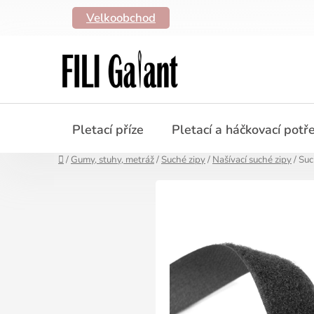
Přejít
Velkoobchod
na
obsah
Pletací příze
Pletací a háčkovací potř
Domů
/
Gumy, stuhy, metráž
/
Suché zipy
/
Našívací suché zipy
/
Suc