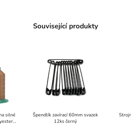
Související produkty
SKLADEM
SKLADEM
Špendlík zavírací 60mm svazek
Stroj
yester
12ks černý
ev