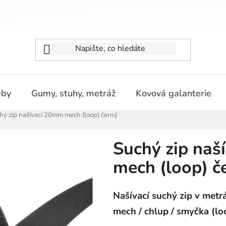
eby
Gumy, stuhy, metráž
Kovová galanterie
hý zip našívací 20mm mech (loop) černý
Suchý zip naš
mech (loop) č
Našívací suchý zip v metrá
mech / chlup / smyčka (lo