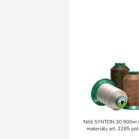
SKLADEM
Nitě SYNTON 30 900m na silné
materiály art. 2285 pol
AMANN - více bar