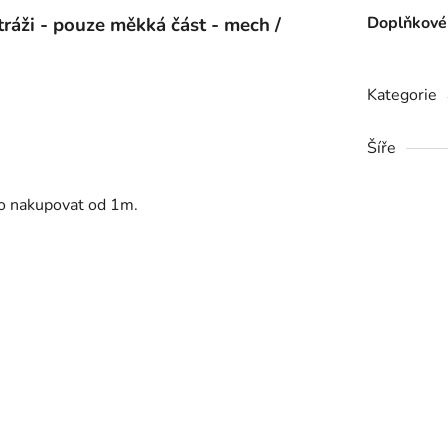
ráži -
pouze měkká část - mech /
Doplňkové
Kategorie
Šíře
no nakupovat od 1m.