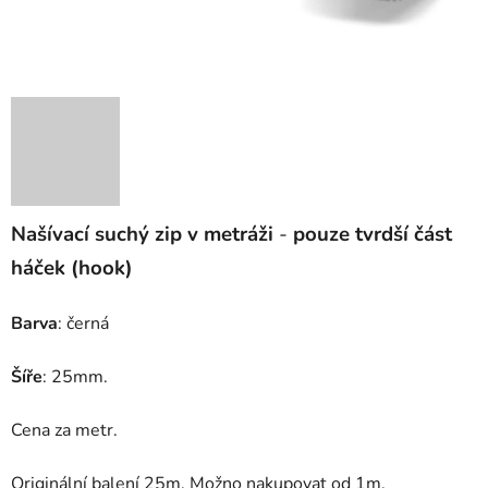
Našívací suchý zip v metráži
-
pouze tvrdší část
háček (hook)
Barva
: černá
Šíře
: 25mm.
Cena za metr.
Originální balení 25m. Možno nakupovat od 1m.