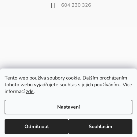
604 230 326
Tento web používá soubory cookie. Dalším procházením
tohoto webu vyjadřujete souhlas s jejich používáním.. Více
informací
zde
.
Vážení zákazníci,
od 27. července do 9. srpna bude náš
Nastavení
velkoobchod zavřený z důvodu dovolené.
Poslední balíčky pošleme v pátek 24.7. a
Vytvořil Shoptet
potom až od 10. srpna.
Odmítnout
Souhlasím
Copyright 2026
Fili.cz
. Všechna práva vyhrazena.
Upravit nastavení cookies