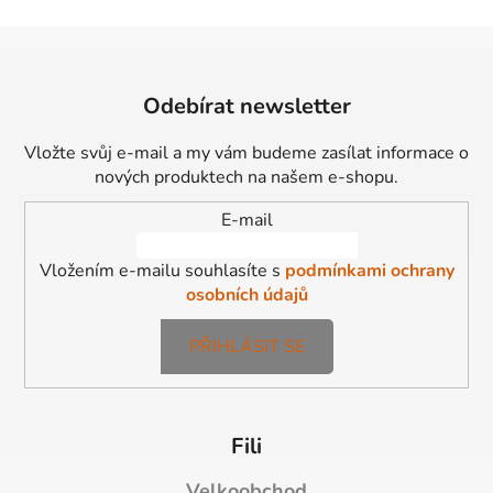
Z
á
Odebírat newsletter
p
a
Vložte svůj e-mail a my vám budeme zasílat informace o
t
nových produktech na našem e-shopu.
í
E-mail
Vložením e-mailu souhlasíte s
podmínkami ochrany
osobních údajů
PŘIHLÁSIT SE
Fili
Velkoobchod