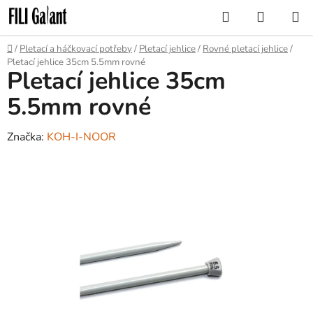
Přejít
Hledat
NÁKUP
na
KOŠÍK
obsah
Domů
/
Pletací a háčkovací potřeby
/
Pletací jehlice
/
Rovné pletací jehlice
/
Pletací jehlice 35cm 5.5mm rovné
Pletací jehlice 35cm
5.5mm rovné
Značka:
KOH-I-NOOR