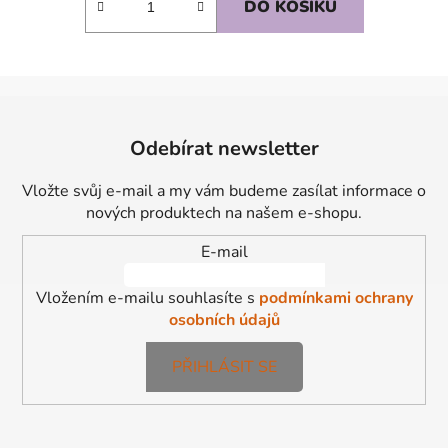
DO KOŠÍKU
Z
á
Odebírat newsletter
p
a
Vložte svůj e-mail a my vám budeme zasílat informace o
t
nových produktech na našem e-shopu.
í
E-mail
Vložením e-mailu souhlasíte s
podmínkami ochrany
osobních údajů
PŘIHLÁSIT SE