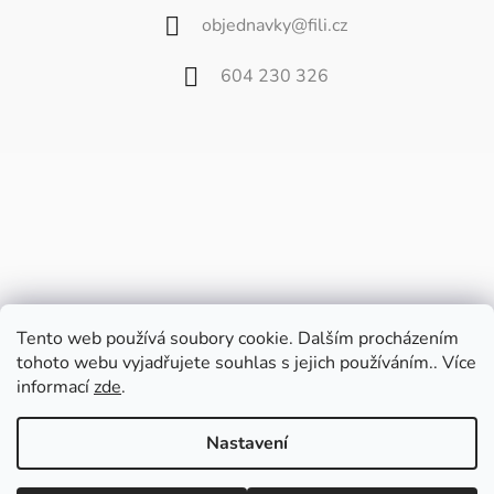
objednavky
@
fili.cz
604 230 326
Tento web používá soubory cookie. Dalším procházením
tohoto webu vyjadřujete souhlas s jejich používáním.. Více
informací
zde
.
Vážení zákazníci,
od 27. července do 9. srpna bude náš
Nastavení
velkoobchod zavřený z důvodu dovolené.
Poslední balíčky pošleme v pátek 24.7. a