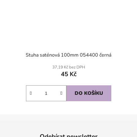
Stuha saténová 100mm 054400 černá
37,19 Kč bez DPH
45 Kč
DO KOŠÍKU
Z
á
Odebírat newsletter